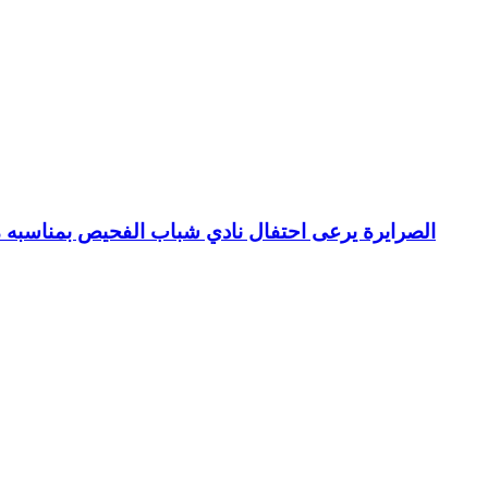
الصرايرة يرعى احتفال نادي شباب الفحيص بمناسبه م