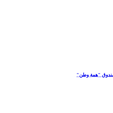
 لصندوق "همة وطن"