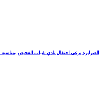
الصرايرة يرعى احتفال نادي شباب الفحيص بمناسبه م