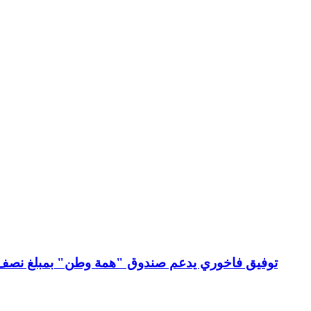
توفيق فاخوري يدعم صندوق "همة وطن" بمبلغ نصف م