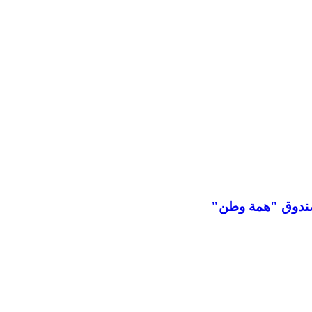
 لصندوق "همة وطن"