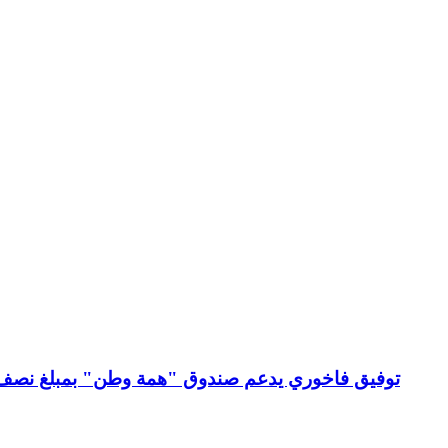
توفيق فاخوري يدعم صندوق "همة وطن" بمبلغ نصف م