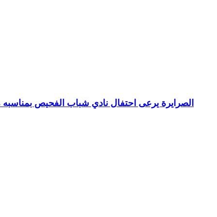
الصرايرة يرعى احتفال نادي شباب الفحيص بمناسبه م