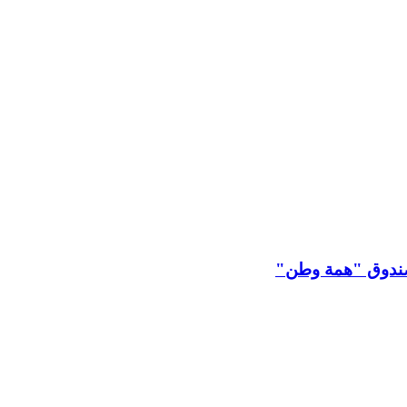
 لصندوق "همة وطن"