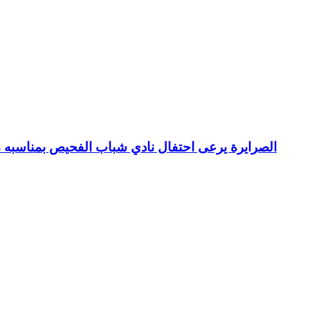
الصرايرة يرعى احتفال نادي شباب الفحيص بمناسبه م