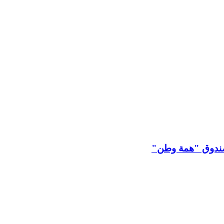
 لصندوق "همة وطن"