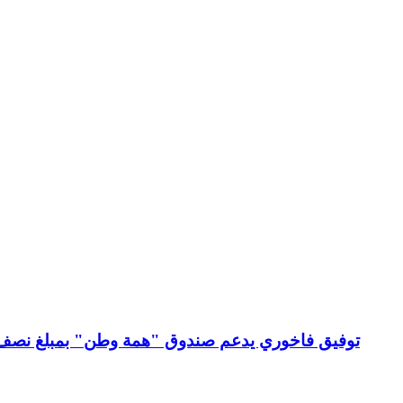
توفيق فاخوري يدعم صندوق "همة وطن" بمبلغ نصف م