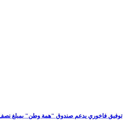
توفيق فاخوري يدعم صندوق "همة وطن" بمبلغ نصف م