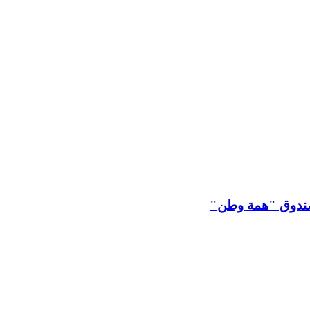
 لصندوق "همة وطن"