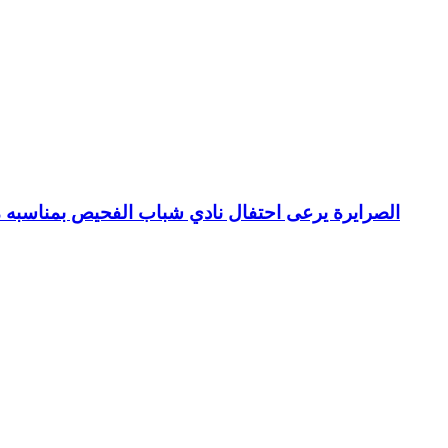
الصرايرة يرعى احتفال نادي شباب الفحيص بمناسبه م