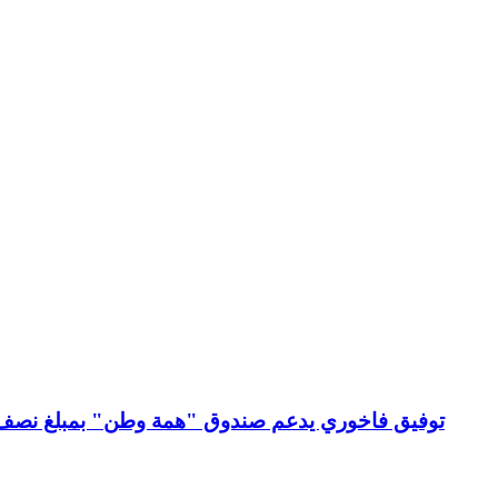
توفيق فاخوري يدعم صندوق "همة وطن" بمبلغ نصف م