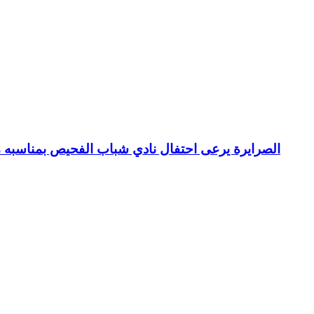
الصرايرة يرعى احتفال نادي شباب الفحيص بمناسبه م