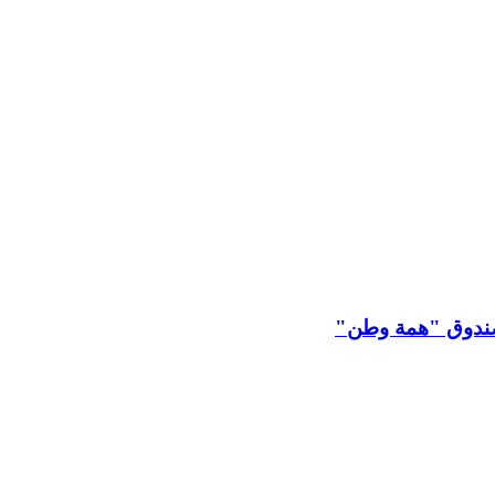
 لصندوق "همة وطن"